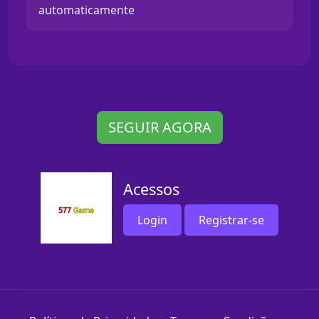
automaticamente
SEGUIR AGORA
Acessos
Login
Registrar-se