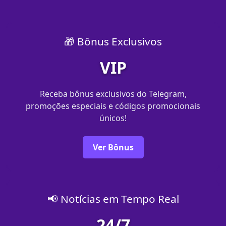
🎁 Bônus Exclusivos
VIP
Receba bônus exclusivos do Telegram,
promoções especiais e códigos promocionais
únicos!
Ver Bônus
📢 Notícias em Tempo Real
24/7