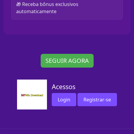
🎁 Receba bônus exclusivos
automaticamente
SEGUIR AGORA
Acessos
Login
Registrar-se