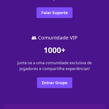
Falar Suporte
👥 Comunidade VIP
1000+
Junte-se a uma comunidade exclusiva de
jogadores e compartilhe experiências!
Entrar Grupo