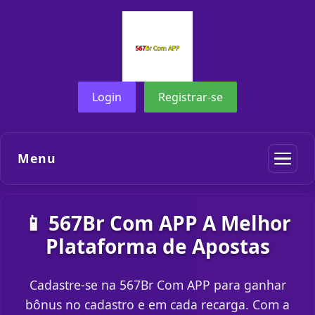
Login
Registrar-se
Menu
📱 567Br Com APP A Melhor
Plataforma de Apostas
Cadastre-se na 567Br Com APP para ganhar
bônus no cadastro e em cada recarga. Com a