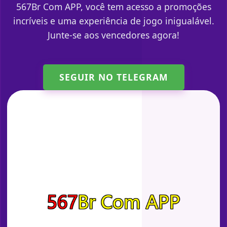
567Br Com APP, você tem acesso a promoções
incríveis e uma experiência de jogo inigualável.
Junte-se aos vencedores agora!
SEGUIR NO TELEGRAM