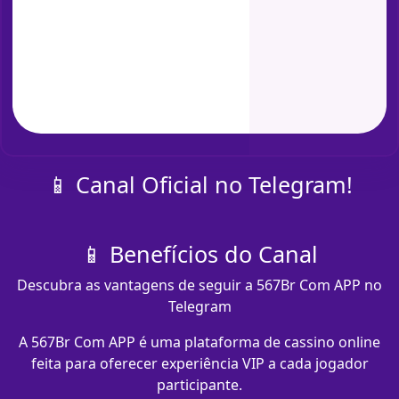
📱 Canal Oficial no Telegram!
📱 Benefícios do Canal
Descubra as vantagens de seguir a 567Br Com APP no
Telegram
A 567Br Com APP é uma plataforma de cassino online
feita para oferecer experiência VIP a cada jogador
participante.