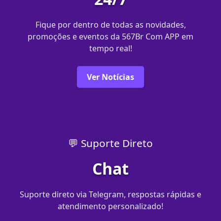
Fique por dentro de todas as novidades,
promoções e eventos da 567Br Com APP em
tempo real!
Ver Notícias
💬 Suporte Direto
Chat
Suporte direto via Telegram, respostas rápidas e
atendimento personalizado!