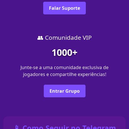
Falar Suporte
👥 Comunidade VIP
1000+
Junte-se a uma comunidade exclusiva de
jogadores e compartilhe experiências!
Entrar Grupo
📱 Como Seguir no Telegram