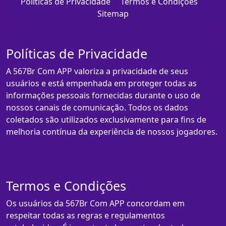
Políticas de Privacidade
Termos e Condições
Sitemap
Políticas de Privacidade
A 567Br Com APP valoriza a privacidade de seus
usuários e está empenhada em proteger todas as
informações pessoais fornecidas durante o uso de
nossos canais de comunicação. Todos os dados
coletados são utilizados exclusivamente para fins de
melhoria contínua da experiência de nossos jogadores.
Termos e Condições
Os usuários da 567Br Com APP concordam em
respeitar todas as regras e regulamentos