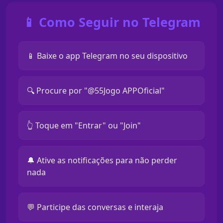
📱 Como Seguir no Telegram
📱 Baixe o app Telegram no seu dispositivo
🔍 Procure por "@55Jogo APPOficial"
👆 Toque em "Entrar" ou "Join"
🔔 Ative as notificações para não perder
nada
💬 Participe das conversas e interaja