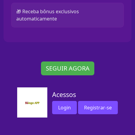
🎁 Receba bônus exclusivos
automaticamente
SEGUIR AGORA
Acessos
Login
Registrar-se