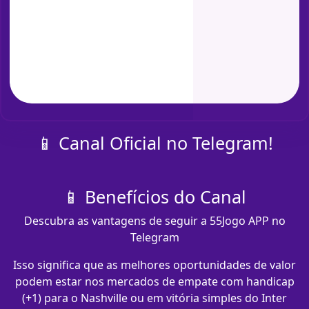
📱 Canal Oficial no Telegram!
📱 Benefícios do Canal
Descubra as vantagens de seguir a 55Jogo APP no
Telegram
Isso significa que as melhores oportunidades de valor
podem estar nos mercados de empate com handicap
(+1) para o Nashville ou em vitória simples do Inter