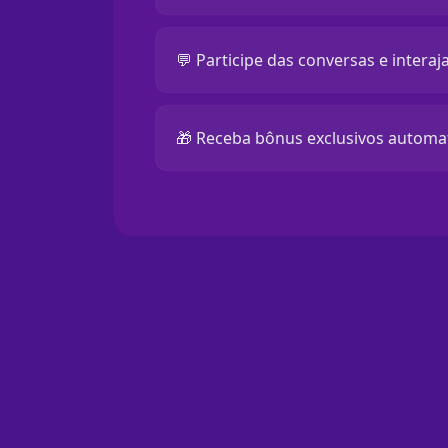
💬 Participe das conversas e interaj
🎁 Receba bônus exclusivos autom