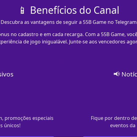
📱 Benefícios do Canal
Descubra as vantagens de seguir a 55B Game no Telegram
nus no cadastro e em cada recarga. Com a 55B Game, você
xperiência de jogo inigualável. Junte-se aos vencedores agor
sivos
📢 Notí
m, promoções especiais
Fique por dentro d
s únicos!
eventos da