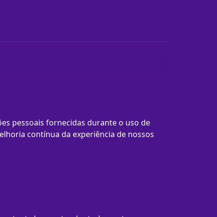
es pessoais fornecidas durante o uso de
elhoria contínua da experiência de nossos