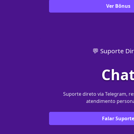
Ver Bônus
💬 Suporte Di
Cha
Suporte direto via Telegram, r
atendimento persona
Falar Suport