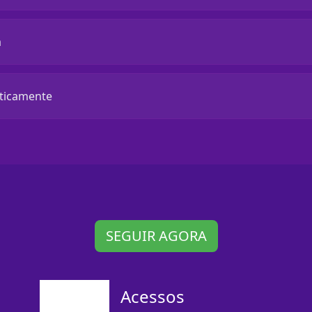
a
aticamente
SEGUIR AGORA
Acessos