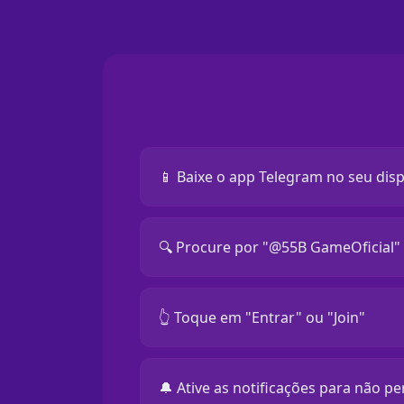
📱 Baixe o app Telegram no seu disp
🔍 Procure por "@55B GameOficial"
👆 Toque em "Entrar" ou "Join"
🔔 Ative as notificações para não p