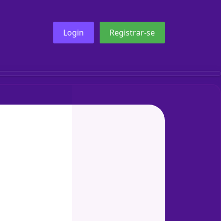
Login
Registrar-se