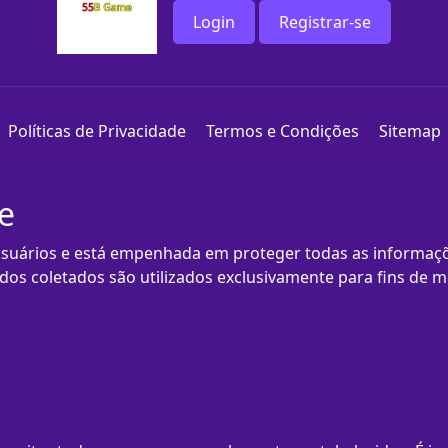
Login
Registrar-se
Políticas de Privacidade
Termos e Condições
Sitemap
de
 usuários e está empenhada em proteger todas as informaçõ
os coletados são utilizados exclusivamente para fins de m