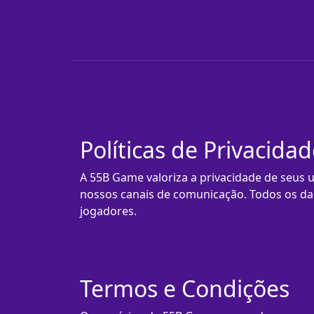
Políticas de Privacida
A 55B Game valoriza a privacidade de seus
nossos canais de comunicação. Todos os dad
jogadores.
Termos e Condições