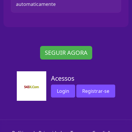
automaticamente
SEGUIR AGORA
Acessos
Login
Registrar-se