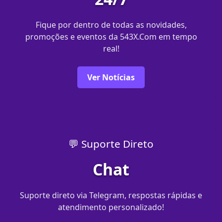
Fique por dentro de todas as novidades,
promoções e eventos da 543X.Com em tempo
real!
Ver Notícias
💬 Suporte Direto
Chat
Suporte direto via Telegram, respostas rápidas e
atendimento personalizado!