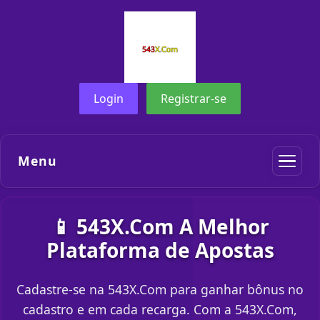
Login
Registrar-se
Menu
📱 543X.Com A Melhor
Plataforma de Apostas
Cadastre-se na 543X.Com para ganhar bônus no
cadastro e em cada recarga. Com a 543X.Com,