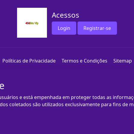
Acessos
Login
Registrar-se
Políticas de Privacidade
Termos e Condições
Sitemap
de
s usuários e está empenhada em proteger todas as informaç
os coletados são utilizados exclusivamente para fins de m