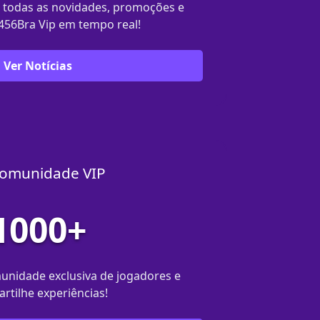
e todas as novidades, promoções e
456Bra Vip em tempo real!
Ver Notícias
Comunidade VIP
1000+
unidade exclusiva de jogadores e
rtilhe experiências!