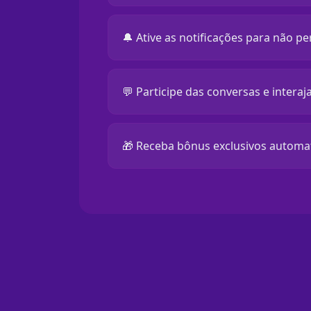
🔔 Ative as notificações para não p
💬 Participe das conversas e interaj
🎁 Receba bônus exclusivos autom