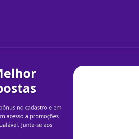
Melhor
postas
 bônus no cadastro e em
tem acesso a promoções
ualável. Junte-se aos