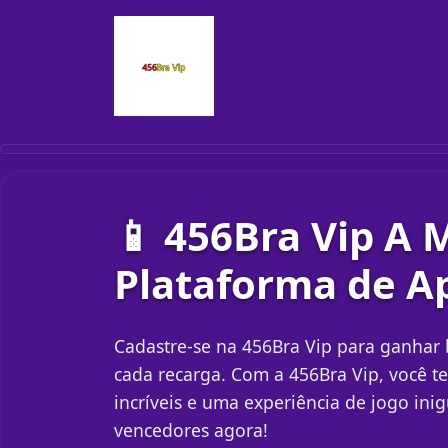
📱 456Bra Vip A 
Plataforma de A
Cadastre-se na 456Bra Vip para ganhar
cada recarga. Com a 456Bra Vip, você 
incríveis e uma experiência de jogo inig
vencedores agora!