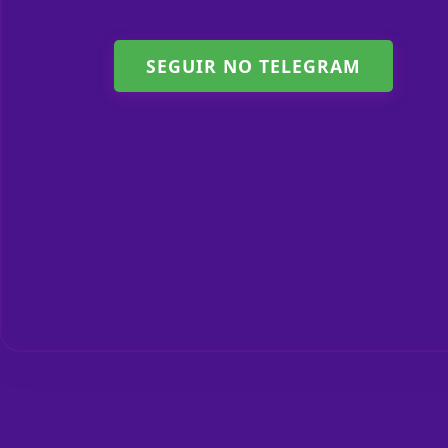
SEGUIR NO TELEGRAM