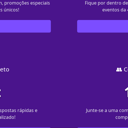
m, promoções especiais
Fique por dentro d
s únicos!
eventos da 
reto
👥 
t
espostas rápidas e
Junte-se a uma com
lizado!
compa