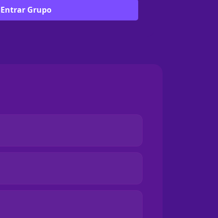
Entrar Grupo