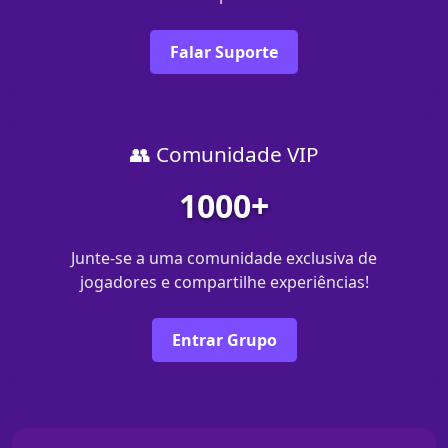
Falar Suporte
👥 Comunidade VIP
1000+
Junte-se a uma comunidade exclusiva de
jogadores e compartilhe experiências!
Entrar Grupo