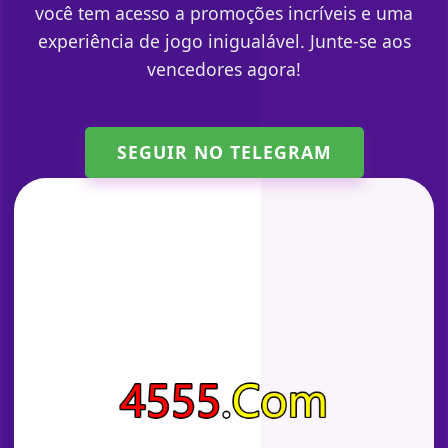
você tem acesso a promoções incríveis e uma
experiência de jogo inigualável. Junte-se aos
vencedores agora!
SEGUIR NO TELEGRAM