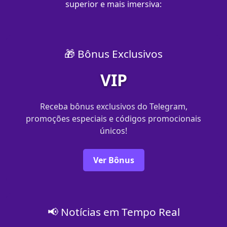
superior e mais imersiva:
🎁 Bônus Exclusivos
VIP
Receba bônus exclusivos do Telegram,
promoções especiais e códigos promocionais
únicos!
Ver Bônus
📢 Notícias em Tempo Real