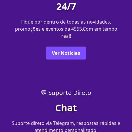
24/7
Fique por dentro de todas as novidades,
promoções e eventos da 4555.Com em tempo
real!
Ver Notícias
💬 Suporte Direto
Chat
Suporte direto via Telegram, respostas rápidas e
atendimento personalizado!