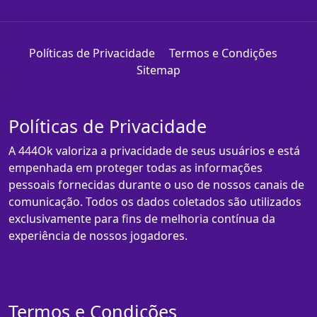
Políticas de Privacidade
Termos e Condições
Sitemap
Políticas de Privacidade
A 444Ok valoriza a privacidade de seus usuários e está
empenhada em proteger todas as informações
pessoais fornecidas durante o uso de nossos canais de
comunicação. Todos os dados coletados são utilizados
exclusivamente para fins de melhoria contínua da
experiência de nossos jogadores.
Termos e Condições