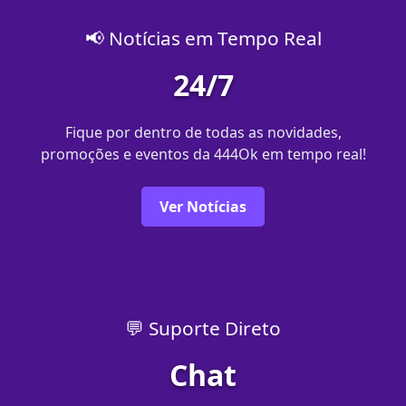
📢 Notícias em Tempo Real
24/7
Fique por dentro de todas as novidades,
promoções e eventos da 444Ok em tempo real!
Ver Notícias
💬 Suporte Direto
Chat