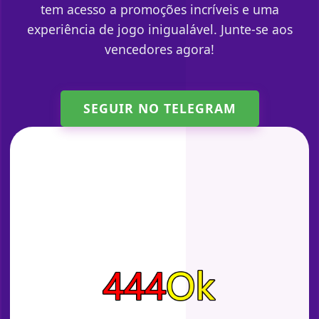
tem acesso a promoções incríveis e uma
experiência de jogo inigualável. Junte-se aos
vencedores agora!
SEGUIR NO TELEGRAM