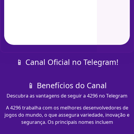
📱 Canal Oficial no Telegram!
📱 Benefícios do Canal
Descubra as vantagens de seguir a 4296 no Telegram
A 4296 trabalha com os melhores desenvolvedores de
jogos do mundo, o que assegura variedade, inovação e
segurança. Os principais nomes incluem