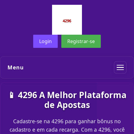
Login
Registrar-se
Menu
📱 4296 A Melhor Plataforma
de Apostas
Cadastre-se na 4296 para ganhar bônus no
cadastro e em cada recarga. Com a 4296, você