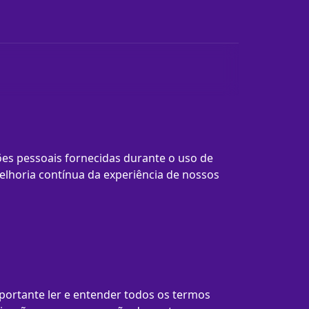
ões pessoais fornecidas durante o uso de
elhoria contínua da experiência de nossos
portante ler e entender todos os termos