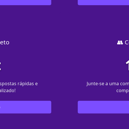
reto
👥 
t
espostas rápidas e
Junte-se a uma com
lizado!
compa
e