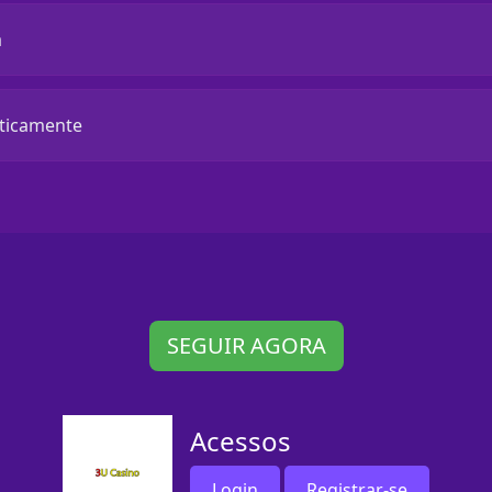
a
aticamente
SEGUIR AGORA
Acessos
Login
Registrar-se