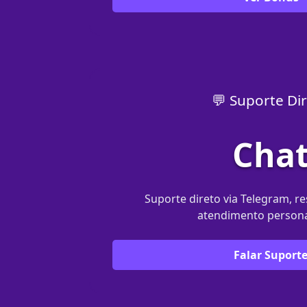
💬 Suporte Di
Cha
Suporte direto via Telegram, r
atendimento persona
Falar Suport