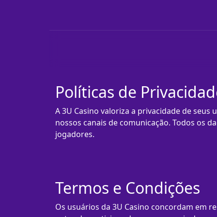
Políticas de Privacida
A 3U Casino valoriza a privacidade de seus
nossos canais de comunicação. Todos os dad
jogadores.
Termos e Condições
Os usuários da 3U Casino concordam em resp