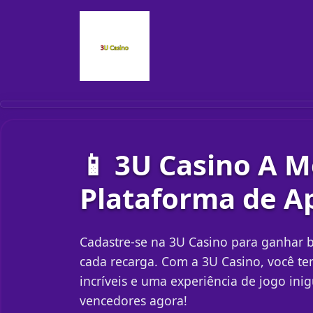
📱 3U Casino A M
Plataforma de A
Cadastre-se na 3U Casino para ganhar 
cada recarga. Com a 3U Casino, você t
incríveis e uma experiência de jogo inig
vencedores agora!