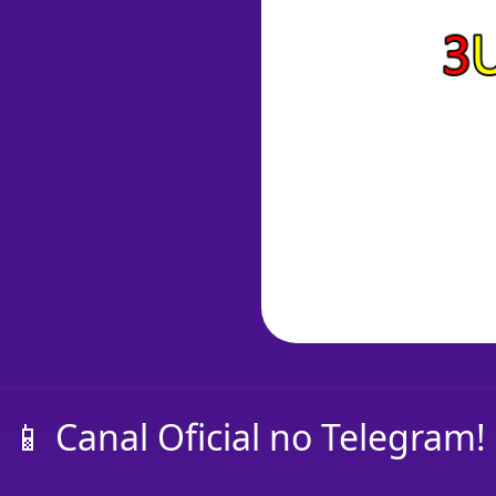
📱 Canal Oficial no Telegram!