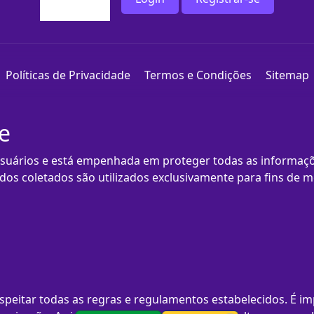
Políticas de Privacidade
Termos e Condições
Sitemap
de
 usuários e está empenhada em proteger todas as informaç
os coletados são utilizados exclusivamente para fins de m
eitar todas as regras e regulamentos estabelecidos. É im