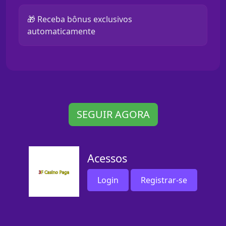
🎁 Receba bônus exclusivos
automaticamente
SEGUIR AGORA
Acessos
Login
Registrar-se