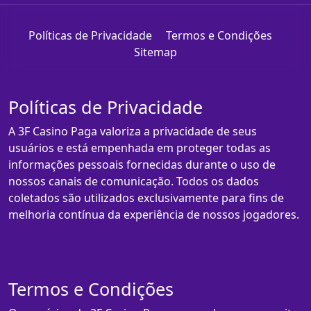
Políticas de Privacidade
Termos e Condições
Sitemap
Políticas de Privacidade
A 3F Casino Paga valoriza a privacidade de seus
usuários e está empenhada em proteger todas as
informações pessoais fornecidas durante o uso de
nossos canais de comunicação. Todos os dados
coletados são utilizados exclusivamente para fins de
melhoria contínua da experiência de nossos jogadores.
Termos e Condições