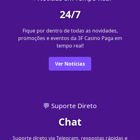
24/7
Fique por dentro de todas as novidades,
promoções e eventos da 3F Casino Paga em
tempo real!
Ver Notícias
💬 Suporte Direto
Chat
Suporte direto via Telegram, respostas rápidas e