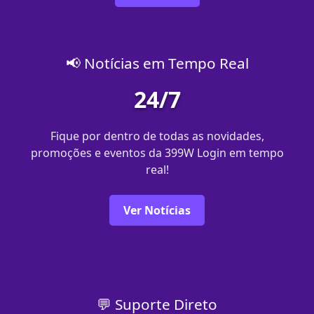
📢 Notícias em Tempo Real
24/7
Fique por dentro de todas as novidades,
promoções e eventos da 399W Login em tempo
real!
Ver Notícias
💬 Suporte Direto