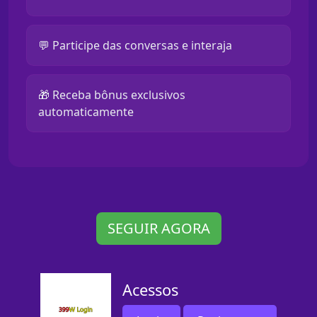
💬 Participe das conversas e interaja
🎁 Receba bônus exclusivos
automaticamente
SEGUIR AGORA
Acessos