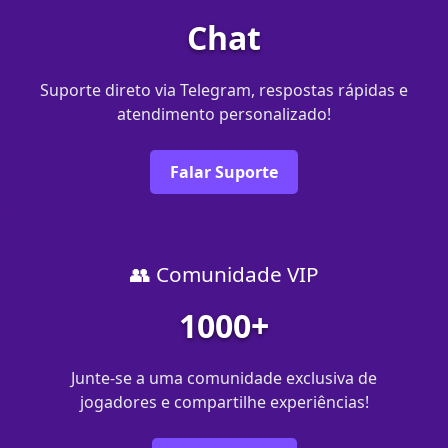
Chat
Suporte direto via Telegram, respostas rápidas e
atendimento personalizado!
Falar Suporte
👥 Comunidade VIP
1000+
Junte-se a uma comunidade exclusiva de
jogadores e compartilhe experiências!