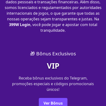
dados pessoais e transações financeiras. Além disso,
somos licenciados e regulamentados por autoridades
internacionais de jogos, o que garante que todas as
nossas operações sejam transparentes e justas. Na
399W Login
, você pode jogar e apostar com total
tranquilidade.
🎁 Bônus Exclusivos
VIP
Receba bônus exclusivos do Telegram,
promoções especiais e códigos promocionais
únicos!
Ver Bônus