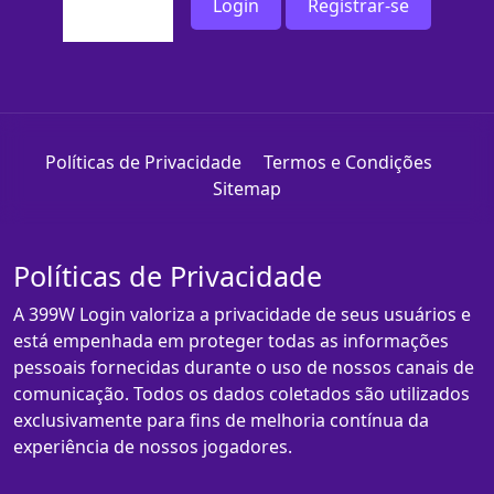
Login
Registrar-se
Políticas de Privacidade
Termos e Condições
Sitemap
Políticas de Privacidade
A 399W Login valoriza a privacidade de seus usuários e
está empenhada em proteger todas as informações
pessoais fornecidas durante o uso de nossos canais de
comunicação. Todos os dados coletados são utilizados
exclusivamente para fins de melhoria contínua da
experiência de nossos jogadores.