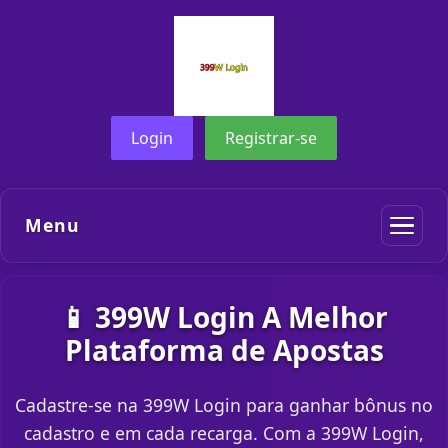
Login
Registrar-se
Menu
📱 399W Login A Melhor
Plataforma de Apostas
Cadastre-se na 399W Login para ganhar bônus no
cadastro e em cada recarga. Com a 399W Login,