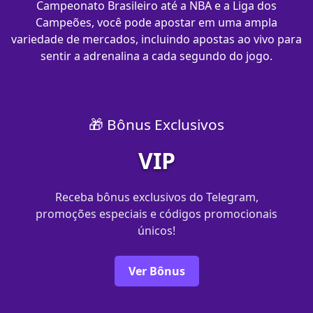
Campeonato Brasileiro até a NBA e a Liga dos
Campeões, você pode apostar em uma ampla
variedade de mercados, incluindo apostas ao vivo para
sentir a adrenalina a cada segundo do jogo.
🎁 Bônus Exclusivos
VIP
Receba bônus exclusivos do Telegram,
promoções especiais e códigos promocionais
únicos!
Ver Bônus