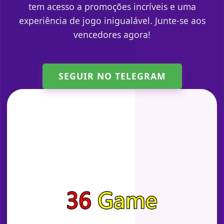
tem acesso a promoções incríveis e uma
experiência de jogo inigualável. Junte-se aos
vencedores agora!
SEGUIR NO TELEGRAM