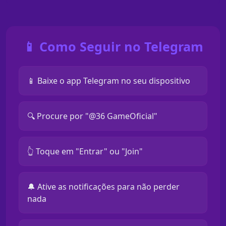
📱 Como Seguir no Telegram
📱 Baixe o app Telegram no seu dispositivo
🔍 Procure por "@36 GameOficial"
👆 Toque em "Entrar" ou "Join"
🔔 Ative as notificações para não perder
nada