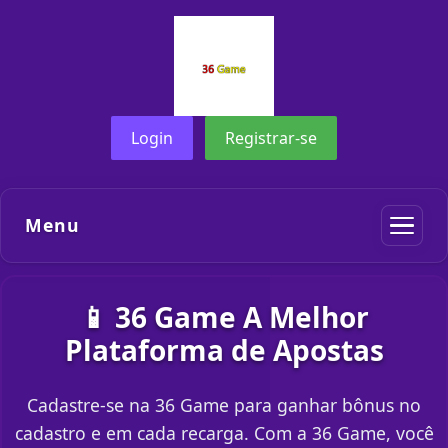
Login
Registrar-se
Menu
📱 36 Game A Melhor
Plataforma de Apostas
Cadastre-se na 36 Game para ganhar bônus no
cadastro e em cada recarga. Com a 36 Game, você