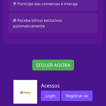
💬 Participe das conversas e interaja
🎁 Receba bônus exclusivos
automaticamente
SEGUIR AGORA
Acessos
Login
Registrar-se