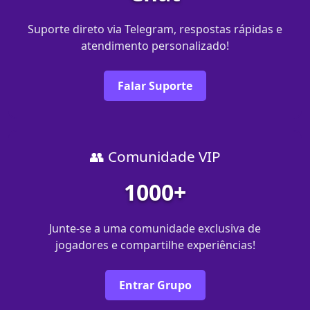
Suporte direto via Telegram, respostas rápidas e
atendimento personalizado!
Falar Suporte
👥 Comunidade VIP
1000+
Junte-se a uma comunidade exclusiva de
jogadores e compartilhe experiências!
Entrar Grupo