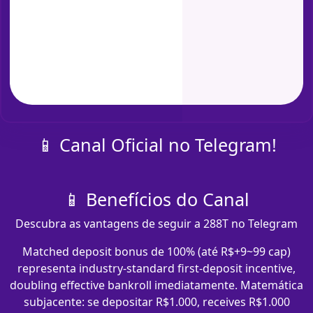
📱 Canal Oficial no Telegram!
📱 Benefícios do Canal
Descubra as vantagens de seguir a 288T no Telegram
Matched deposit bonus de 100% (até R$+9~99 cap)
representa industry-standard first-deposit incentive,
doubling effective bankroll imediatamente. Matemática
subjacente: se depositar R$1.000, receives R$1.000