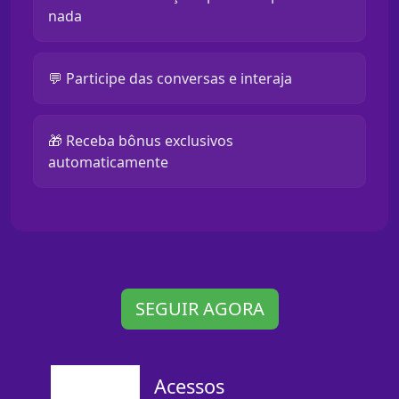
nada
💬 Participe das conversas e interaja
🎁 Receba bônus exclusivos
automaticamente
SEGUIR AGORA
Acessos