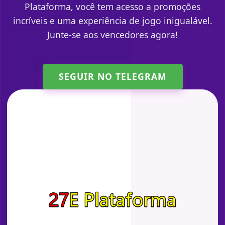
Plataforma, você tem acesso a promoções
incríveis e uma experiência de jogo inigualável.
Junte-se aos vencedores agora!
SEGUIR NO TELEGRAM