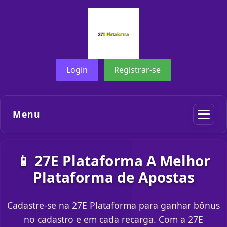
Login
Registrar-se
Menu
📱 27E Plataforma A Melhor
Plataforma de Apostas
Cadastre-se na 27E Plataforma para ganhar bônus
no cadastro e em cada recarga. Com a 27E