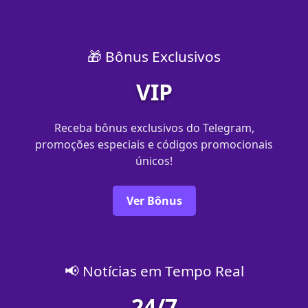
🎁 Bônus Exclusivos
VIP
Receba bônus exclusivos do Telegram,
promoções especiais e códigos promocionais
únicos!
Ver Bônus
📢 Notícias em Tempo Real
24/7