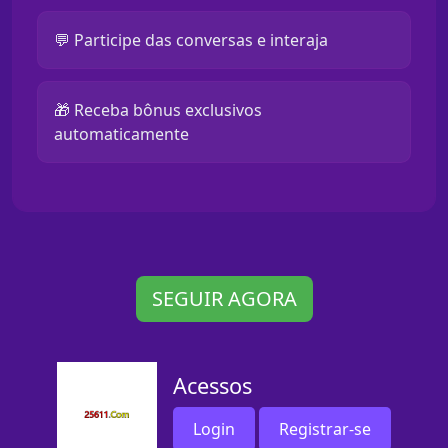
💬 Participe das conversas e interaja
🎁 Receba bônus exclusivos
automaticamente
SEGUIR AGORA
Acessos
Login
Registrar-se