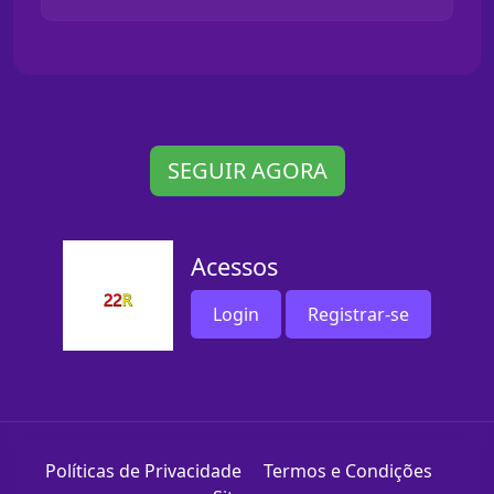
SEGUIR AGORA
Acessos
Login
Registrar-se
Políticas de Privacidade
Termos e Condições