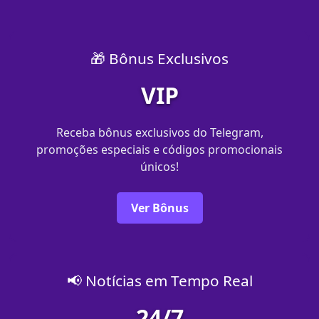
🎁 Bônus Exclusivos
VIP
Receba bônus exclusivos do Telegram,
promoções especiais e códigos promocionais
únicos!
Ver Bônus
📢 Notícias em Tempo Real
24/7