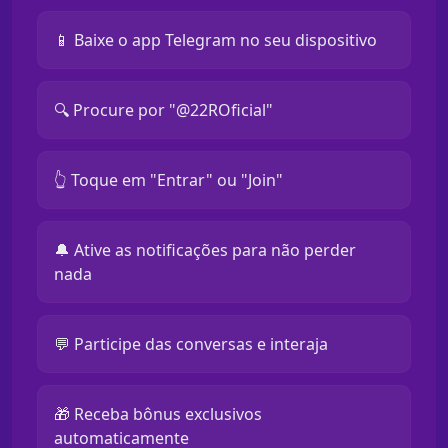
📱 Baixe o app Telegram no seu dispositivo
🔍 Procure por "@22ROficial"
👆 Toque em "Entrar" ou "Join"
🔔 Ative as notificações para não perder
nada
💬 Participe das conversas e interaja
🎁 Receba bônus exclusivos
automaticamente