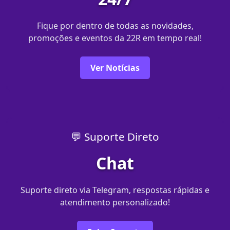
Fique por dentro de todas as novidades,
promoções e eventos da 22R em tempo real!
Ver Notícias
💬 Suporte Direto
Chat
Suporte direto via Telegram, respostas rápidas e
atendimento personalizado!