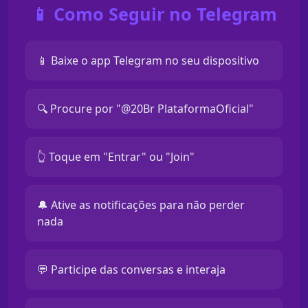
📱 Como Seguir no Telegram
📱 Baixe o app Telegram no seu dispositivo
🔍 Procure por "@20Br PlataformaOficial"
👆 Toque em "Entrar" ou "Join"
🔔 Ative as notificações para não perder
nada
💬 Participe das conversas e interaja