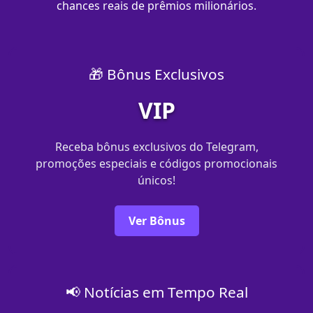
chances reais de prêmios milionários.
🎁 Bônus Exclusivos
VIP
Receba bônus exclusivos do Telegram,
promoções especiais e códigos promocionais
únicos!
Ver Bônus
📢 Notícias em Tempo Real