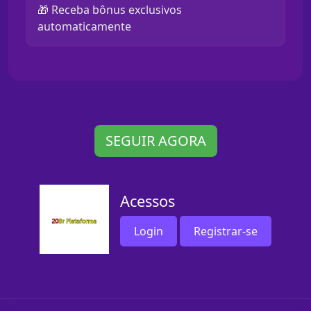
🎁 Receba bônus exclusivos
automaticamente
SEGUIR AGORA
Acessos
Login
Registrar-se