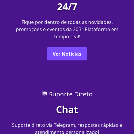
24/7
Fique por dentro de todas as novidades,
promoções e eventos da 20Br Plataforma em
tempo real!
Ver Notícias
💬 Suporte Direto
Chat
Suporte direto via Telegram, respostas rápidas e
atendimento personalizado!