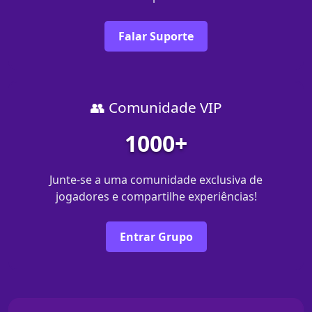
Falar Suporte
👥 Comunidade VIP
1000+
Junte-se a uma comunidade exclusiva de
jogadores e compartilhe experiências!
Entrar Grupo