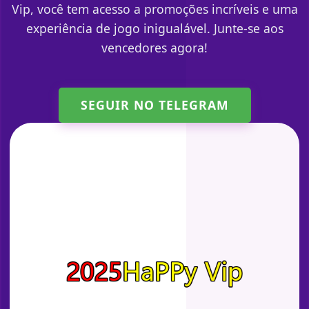
Vip, você tem acesso a promoções incríveis e uma
experiência de jogo inigualável. Junte-se aos
vencedores agora!
SEGUIR NO TELEGRAM