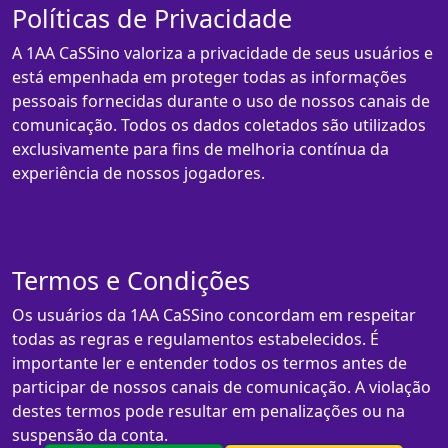
Políticas de Privacidade
A 1AA CaSSino valoriza a privacidade de seus usuários e
está empenhada em proteger todas as informações
pessoais fornecidas durante o uso de nossos canais de
comunicação. Todos os dados coletados são utilizados
exclusivamente para fins de melhoria contínua da
experiência de nossos jogadores.
Termos e Condições
Os usuários da 1AA CaSSino concordam em respeitar
todas as regras e regulamentos estabelecidos. É
importante ler e entender todos os termos antes de
participar de nossos canais de comunicação. A violação
destes termos pode resultar em penalizações ou na
suspensão da conta.