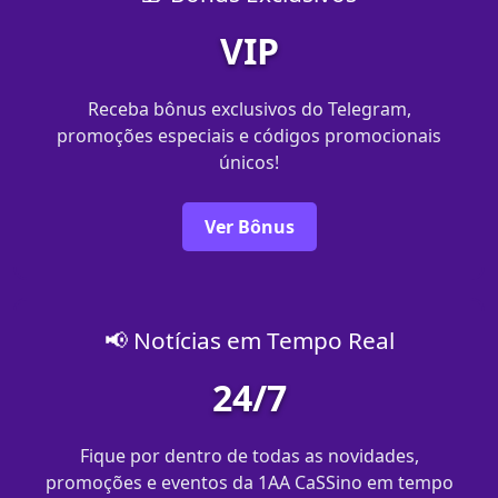
VIP
Receba bônus exclusivos do Telegram,
promoções especiais e códigos promocionais
únicos!
Ver Bônus
📢 Notícias em Tempo Real
24/7
Fique por dentro de todas as novidades,
promoções e eventos da 1AA CaSSino em tempo