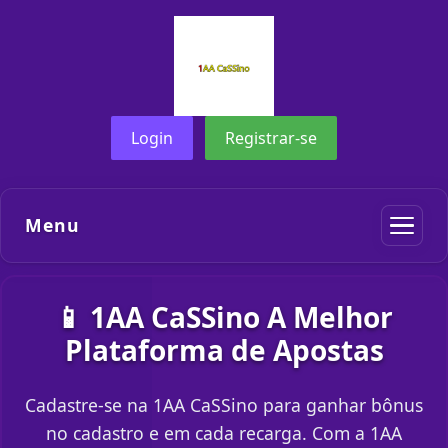
Login
Registrar-se
Menu
📱 1AA CaSSino A Melhor
Plataforma de Apostas
Cadastre-se na 1AA CaSSino para ganhar bônus
no cadastro e em cada recarga. Com a 1AA