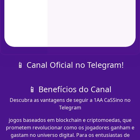
📱 Canal Oficial no Telegram!
📱 Benefícios do Canal
Descubra as vantagens de seguir a 1AA CaSSino no
Telegram
jogos baseados em blockchain e criptomoedas, que
prometem revolucionar como os jogadores ganham e
gastam no universo digital. Para os entusiastas de