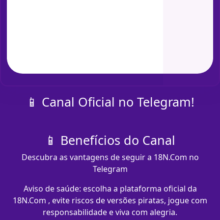
📱 Canal Oficial no Telegram!
📱 Benefícios do Canal
Descubra as vantagens de seguir a 18N.Com no
Telegram
Aviso de saúde: escolha a plataforma oficial da
18N.Com , evite riscos de versões piratas, jogue com
responsabilidade e viva com alegria.