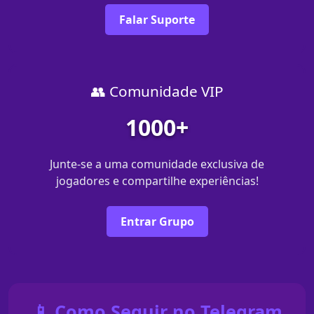
Falar Suporte
👥 Comunidade VIP
1000+
Junte-se a uma comunidade exclusiva de
jogadores e compartilhe experiências!
Entrar Grupo
📱 Como Seguir no Telegram