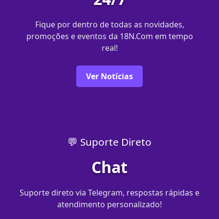
Fique por dentro de todas as novidades,
promoções e eventos da 18N.Com em tempo
real!
Ver Notícias
💬 Suporte Direto
Chat
Suporte direto via Telegram, respostas rápidas e
atendimento personalizado!