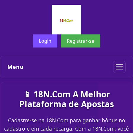
Login
Registrar-se
Menu
📱 18N.Com A Melhor
Plataforma de Apostas
Cadastre-se na 18N.Com para ganhar bônus no
cadastro e em cada recarga. Com a 18N.Com, você