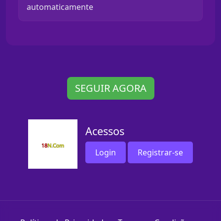
automaticamente
SEGUIR AGORA
Acessos
Login
Registrar-se