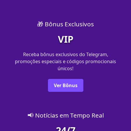
🎁 Bônus Exclusivos
VIP
Receba bônus exclusivos do Telegram,
promoções especiais e códigos promocionais
únicos!
Ver Bônus
📢 Notícias em Tempo Real
24/7