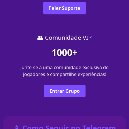
Falar Suporte
👥 Comunidade VIP
1000+
Junte-se a uma comunidade exclusiva de
jogadores e compartilhe experiências!
Entrar Grupo
📱 Como Seguir no Telegram