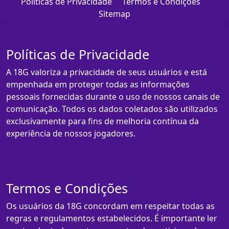
Políticas de Privacidade
Termos e Condições
Sitemap
Políticas de Privacidade
A 18G valoriza a privacidade de seus usuários e está
empenhada em proteger todas as informações
pessoais fornecidas durante o uso de nossos canais de
comunicação. Todos os dados coletados são utilizados
exclusivamente para fins de melhoria contínua da
experiência de nossos jogadores.
Termos e Condições
Os usuários da 18G concordam em respeitar todas as
regras e regulamentos estabelecidos. É importante ler