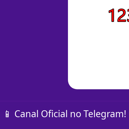
📱 Canal Oficial no Telegram!