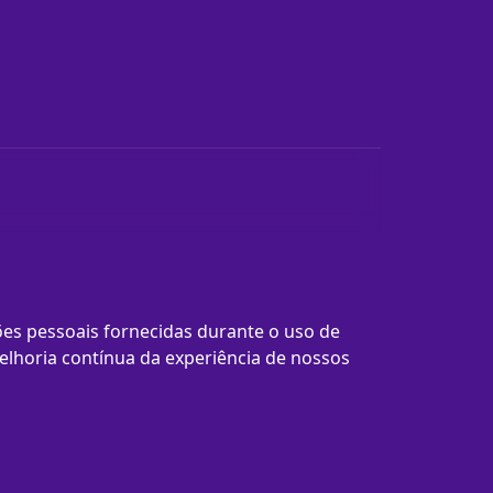
es pessoais fornecidas durante o uso de
elhoria contínua da experiência de nossos