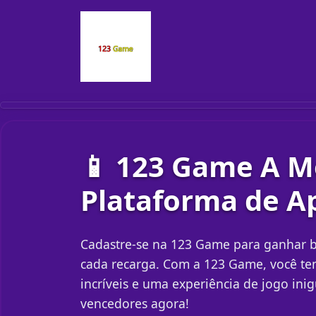
📱 123 Game A M
Plataforma de A
Cadastre-se na 123 Game para ganhar 
cada recarga. Com a 123 Game, você t
incríveis e uma experiência de jogo inig
vencedores agora!