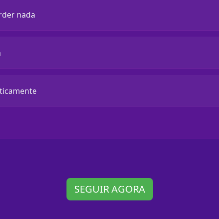
erder nada
a
aticamente
SEGUIR AGORA