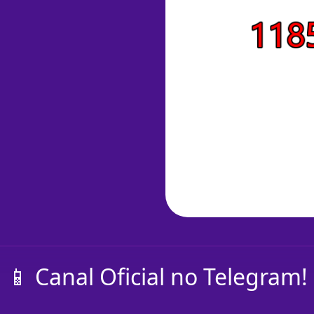
📱 Canal Oficial no Telegram!