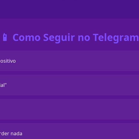
📱 Como Seguir no Telegram
ositivo
al"
erder nada