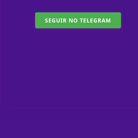
SEGUIR NO TELEGRAM