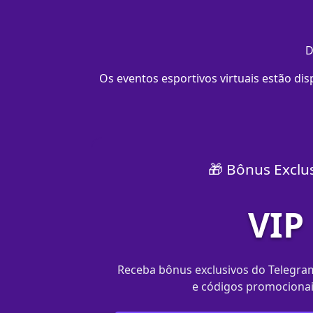
D
Os eventos esportivos virtuais estão di
🎁 Bônus Exclu
VIP
Receba bônus exclusivos do Telegra
e códigos promocionai