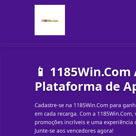
📱 1185Win.Com 
Plataforma de A
Cadastre-se na 1185Win.Com para ganh
em cada recarga. Com a 1185Win.Com, 
promoções incríveis e uma experiência d
Junte-se aos vencedores agora!