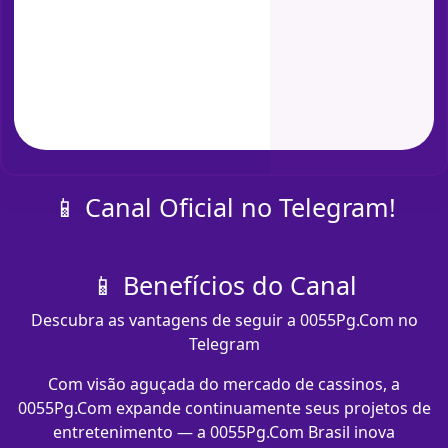
📱 Canal Oficial no Telegram!
📱 Benefícios do Canal
Descubra as vantagens de seguir a 0055Pg.Com no
Telegram
Com visão aguçada do mercado de cassinos, a
0055Pg.Com expande continuamente seus projetos de
entretenimento — a 0055Pg.Com Brasil inova