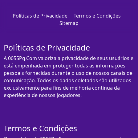
Políticas de Privacidade
Termos e Condições
Sitemap
Políticas de Privacidade
A 0055Pg.Com valoriza a privacidade de seus usuários e
está empenhada em proteger todas as informações
pessoais fornecidas durante o uso de nossos canais de
comunicação. Todos os dados coletados são utilizados
exclusivamente para fins de melhoria contínua da
experiência de nossos jogadores.
Termos e Condições