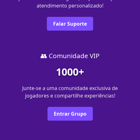
atendimento personalizado!
Falar Suporte
👥 Comunidade VIP
1000+
Junte-se a uma comunidade exclusiva de
jogadores e compartilhe experiências!
Entrar Grupo