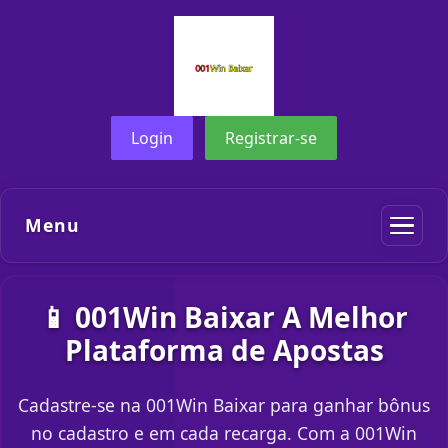
Login
Registrar-se
Menu
📱 001Win Baixar A Melhor
Plataforma de Apostas
Cadastre-se na 001Win Baixar para ganhar bônus
no cadastro e em cada recarga. Com a 001Win